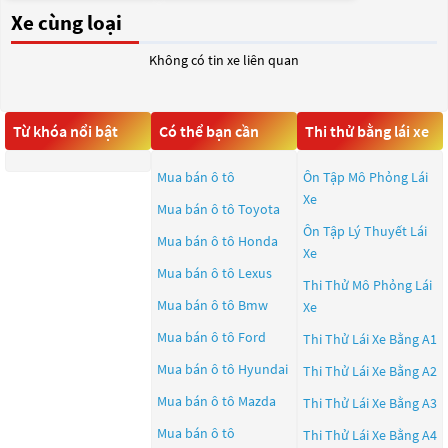
Xe cùng loại
Không có tin xe liên quan
Từ khóa nổi bật
Có thể bạn cần
Thi thử bằng lái xe
Mua bán ô tô
Ôn Tập Mô Phỏng Lái
Xe
Mua bán ô tô
Toyota
Ôn Tập Lý Thuyết Lái
Mua bán ô tô
Honda
Xe
Mua bán ô tô
Lexus
Thi Thử Mô Phỏng Lái
Mua bán ô tô
Bmw
Xe
Mua bán ô tô
Ford
Thi Thử Lái Xe Bằng A1
Mua bán ô tô
Hyundai
Thi Thử Lái Xe Bằng A2
Mua bán ô tô
Mazda
Thi Thử Lái Xe Bằng A3
Mua bán ô tô
Thi Thử Lái Xe Bằng A4