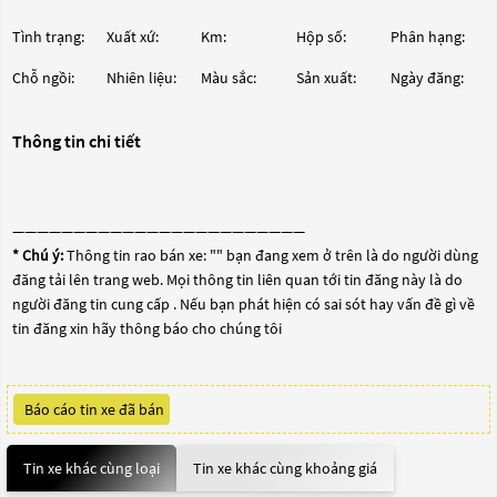
Tình trạng:
Xuất xứ:
Km:
Hộp số:
Phân hạng:
Chỗ ngồi:
Nhiên liệu:
Màu sắc:
Sản xuất:
Ngày đăng:
Thông tin chi tiết
————————————————————————
* Chú ý:
Thông tin rao bán xe: "
" bạn đang xem ở trên là do người dùng
đăng tải lên trang web. Mọi thông tin liên quan tới tin đăng này là do
người đăng tin cung cấp . Nếu bạn phát hiện có sai sót hay vấn đề gì về
tin đăng xin hãy thông báo cho chúng tôi
Báo cáo tin xe đã bán
Tin xe khác cùng loại
Tin xe khác cùng khoảng giá