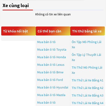
Xe cùng loại
Không có tin xe liên quan
Từ khóa nổi bật
Có thể bạn cần
Thi thử bằng lái xe
Mua bán ô tô
Ôn Tập Mô Phỏng Lái
Xe
Mua bán ô tô
Toyota
Ôn Tập Lý Thuyết Lái
Mua bán ô tô
Honda
Xe
Mua bán ô tô
Lexus
Thi Thử Mô Phỏng Lái
Mua bán ô tô
Bmw
Xe
Mua bán ô tô
Ford
Thi Thử Lái Xe Bằng A1
Mua bán ô tô
Hyundai
Thi Thử Lái Xe Bằng A2
Mua bán ô tô
Mazda
Thi Thử Lái Xe Bằng A3
Mua bán ô tô
Thi Thử Lái Xe Bằng A4