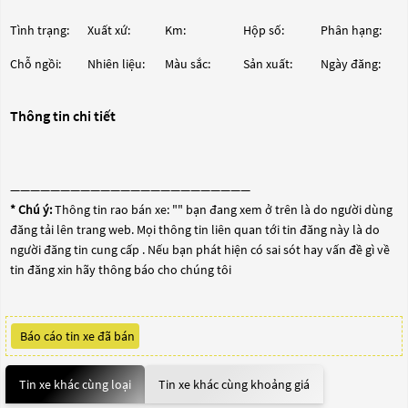
Tình trạng:
Xuất xứ:
Km:
Hộp số:
Phân hạng:
Chỗ ngồi:
Nhiên liệu:
Màu sắc:
Sản xuất:
Ngày đăng:
Thông tin chi tiết
————————————————————————
* Chú ý:
Thông tin rao bán xe: "
" bạn đang xem ở trên là do người dùng
đăng tải lên trang web. Mọi thông tin liên quan tới tin đăng này là do
người đăng tin cung cấp . Nếu bạn phát hiện có sai sót hay vấn đề gì về
tin đăng xin hãy thông báo cho chúng tôi
Báo cáo tin xe đã bán
Tin xe khác cùng loại
Tin xe khác cùng khoảng giá