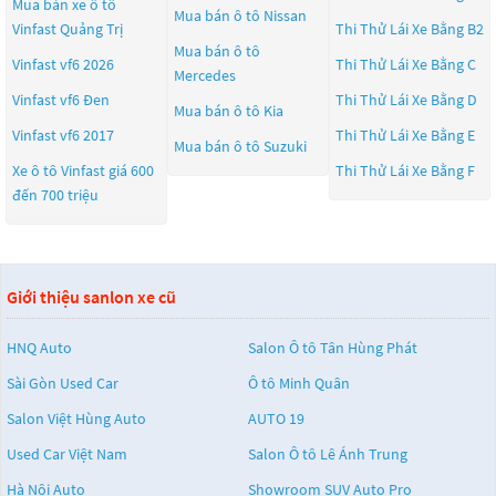
Mua bán xe ô tô
Mua bán ô tô
Nissan
Vinfast Quảng Trị
Thi Thử Lái Xe Bằng B2
Mua bán ô tô
Vinfast vf6 2026
Thi Thử Lái Xe Bằng C
Mercedes
Vinfast vf6 Đen
Thi Thử Lái Xe Bằng D
Mua bán ô tô
Kia
Vinfast vf6 2017
Thi Thử Lái Xe Bằng E
Mua bán ô tô
Suzuki
Xe ô tô Vinfast giá 600
Thi Thử Lái Xe Bằng F
đến 700 triệu
Giới thiệu sanlon xe cũ
HNQ Auto
Salon Ô tô Tân Hùng Phát
Sài Gòn Used Car
Ô tô Minh Quân
Salon Việt Hùng Auto
AUTO 19
Used Car Việt Nam
Salon Ô tô Lê Ánh Trung
Hà Nội Auto
Showroom SUV Auto Pro