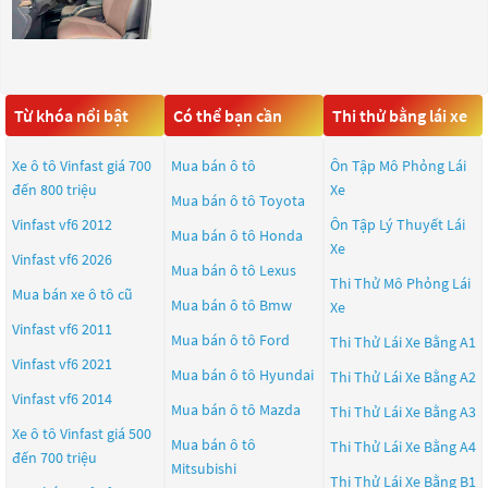
Từ khóa nổi bật
Có thể bạn cần
Thi thử bằng lái xe
Xe ô tô Vinfast giá 700
Mua bán ô tô
Ôn Tập Mô Phỏng Lái
đến 800 triệu
Xe
Mua bán ô tô
Toyota
Vinfast vf6 2012
Ôn Tập Lý Thuyết Lái
Mua bán ô tô
Honda
Xe
Vinfast vf6 2026
Mua bán ô tô
Lexus
Thi Thử Mô Phỏng Lái
Mua bán xe ô tô cũ
Mua bán ô tô
Bmw
Xe
Vinfast vf6 2011
Mua bán ô tô
Ford
Thi Thử Lái Xe Bằng A1
Vinfast vf6 2021
Mua bán ô tô
Hyundai
Thi Thử Lái Xe Bằng A2
Vinfast vf6 2014
Mua bán ô tô
Mazda
Thi Thử Lái Xe Bằng A3
Xe ô tô Vinfast giá 500
Mua bán ô tô
Thi Thử Lái Xe Bằng A4
đến 700 triệu
Mitsubishi
Thi Thử Lái Xe Bằng B1