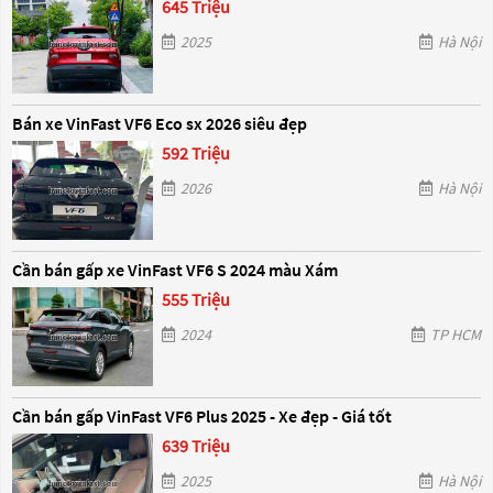
645 Triệu
2025
Hà Nội
Bán xe VinFast VF6 Eco sx 2026 siêu đẹp
592 Triệu
2026
Hà Nội
Cần bán gấp xe VinFast VF6 S 2024 màu Xám
555 Triệu
2024
TP HCM
Cần bán gấp VinFast VF6 Plus 2025 - Xe đẹp - Giá tốt
639 Triệu
2025
Hà Nội