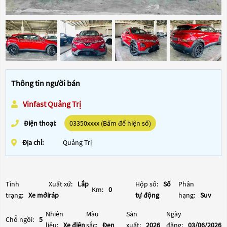
Thông tin người bán
Vinfast Quảng Trị
Điện thoại:
03350xxxx (Bấm để hiện số)
Địa chỉ:
Quảng Trị
Tình
Xuất xứ:
Lắp
Hộp số:
Số
Phân
Km:
0
trạng:
Xe mới
ráp
tự động
hạng:
Suv
Nhiên
Màu
Sản
Ngày
Chỗ ngồi:
5
liệu:
Xe điện
sắc:
Đen
xuất:
2026
đăng:
03/06/2026