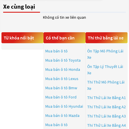
Xe cùng loại
Không có tin xe liên quan
Từ khóa nổi bật
Có thể bạn cần
Thi thử bằng lái xe
Mua bán ô tô
Ôn Tập Mô Phỏng Lái
Xe
Mua bán ô tô
Toyota
Ôn Tập Lý Thuyết Lái
Mua bán ô tô
Honda
Xe
Mua bán ô tô
Lexus
Thi Thử Mô Phỏng Lái
Mua bán ô tô
Bmw
Xe
Mua bán ô tô
Ford
Thi Thử Lái Xe Bằng A1
Mua bán ô tô
Hyundai
Thi Thử Lái Xe Bằng A2
Mua bán ô tô
Mazda
Thi Thử Lái Xe Bằng A3
Mua bán ô tô
Thi Thử Lái Xe Bằng A4