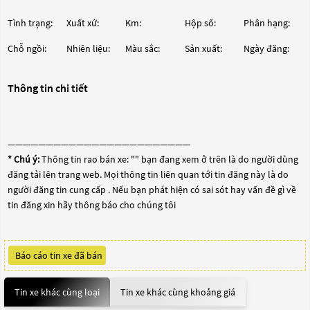
Tình trạng:
Xuất xứ:
Km:
Hộp số:
Phân hạng:
Chỗ ngồi:
Nhiên liệu:
Màu sắc:
Sản xuất:
Ngày đăng:
Thông tin chi tiết
————————————————————————
* Chú ý:
Thông tin rao bán xe: "
" bạn đang xem ở trên là do người dùng
đăng tải lên trang web. Mọi thông tin liên quan tới tin đăng này là do
người đăng tin cung cấp . Nếu bạn phát hiện có sai sót hay vấn đề gì về
tin đăng xin hãy thông báo cho chúng tôi
Báo cáo tin xe đã bán
Tin xe khác cùng loại
Tin xe khác cùng khoảng giá