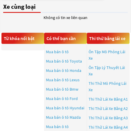
Xe cùng loại
Không có tin xe liên quan
Từ khóa nổi bật
Có thể bạn cần
Thi thử bằng lái xe
Mua bán ô tô
Ôn Tập Mô Phỏng Lái
Xe
Mua bán ô tô
Toyota
Ôn Tập Lý Thuyết Lái
Mua bán ô tô
Honda
Xe
Mua bán ô tô
Lexus
Thi Thử Mô Phỏng Lái
Mua bán ô tô
Bmw
Xe
Mua bán ô tô
Ford
Thi Thử Lái Xe Bằng A1
Mua bán ô tô
Hyundai
Thi Thử Lái Xe Bằng A2
Mua bán ô tô
Mazda
Thi Thử Lái Xe Bằng A3
Mua bán ô tô
Thi Thử Lái Xe Bằng A4