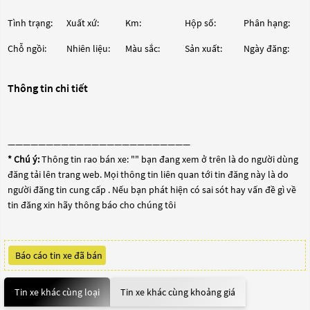
Tình trạng:
Xuất xứ:
Km:
Hộp số:
Phân hạng:
Chỗ ngồi:
Nhiên liệu:
Màu sắc:
Sản xuất:
Ngày đăng:
Thông tin chi tiết
————————————————————————
* Chú ý:
Thông tin rao bán xe: "
" bạn đang xem ở trên là do người dùng
đăng tải lên trang web. Mọi thông tin liên quan tới tin đăng này là do
người đăng tin cung cấp . Nếu bạn phát hiện có sai sót hay vấn đề gì về
tin đăng xin hãy thông báo cho chúng tôi
Báo cáo tin xe đã bán
Tin xe khác cùng loại
Tin xe khác cùng khoảng giá