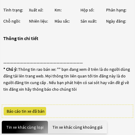
Tình trạng:
Xuất xứ:
Km:
Hộp số:
Phân hạng:
Chỗ ngồi:
Nhiên liệu:
Màu sắc:
Sản xuất:
Ngày đăng:
Thông tin chi tiết
————————————————————————
* Chú ý:
Thông tin rao bán xe: "
" bạn đang xem ở trên là do người dùng
đăng tải lên trang web. Mọi thông tin liên quan tới tin đăng này là do
người đăng tin cung cấp . Nếu bạn phát hiện có sai sót hay vấn đề gì về
tin đăng xin hãy thông báo cho chúng tôi
Báo cáo tin xe đã bán
Tin xe khác cùng loại
Tin xe khác cùng khoảng giá