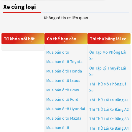
Xe cùng loại
Không có tin xe liên quan
Từ khóa nổi bật
Có thể bạn cần
Thi thử bằng lái xe
Mua bán ô tô
Ôn Tập Mô Phỏng Lái
Xe
Mua bán ô tô
Toyota
Ôn Tập Lý Thuyết Lái
Mua bán ô tô
Honda
Xe
Mua bán ô tô
Lexus
Thi Thử Mô Phỏng Lái
Mua bán ô tô
Bmw
Xe
Mua bán ô tô
Ford
Thi Thử Lái Xe Bằng A1
Mua bán ô tô
Hyundai
Thi Thử Lái Xe Bằng A2
Mua bán ô tô
Mazda
Thi Thử Lái Xe Bằng A3
Mua bán ô tô
Thi Thử Lái Xe Bằng A4