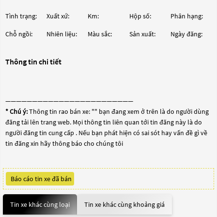
Tình trạng:
Xuất xứ:
Km:
Hộp số:
Phân hạng:
Chỗ ngồi:
Nhiên liệu:
Màu sắc:
Sản xuất:
Ngày đăng:
Thông tin chi tiết
————————————————————————
* Chú ý:
Thông tin rao bán xe: "
" bạn đang xem ở trên là do người dùng
đăng tải lên trang web. Mọi thông tin liên quan tới tin đăng này là do
người đăng tin cung cấp . Nếu bạn phát hiện có sai sót hay vấn đề gì về
tin đăng xin hãy thông báo cho chúng tôi
Báo cáo tin xe đã bán
Tin xe khác cùng loại
Tin xe khác cùng khoảng giá