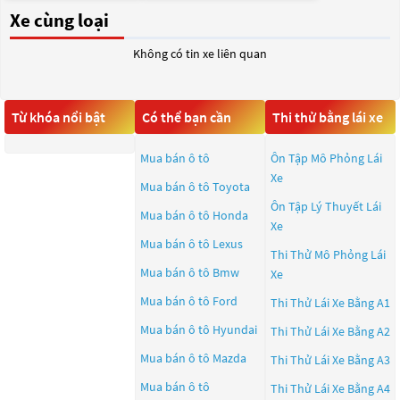
Xe cùng loại
Không có tin xe liên quan
Từ khóa nổi bật
Có thể bạn cần
Thi thử bằng lái xe
Mua bán ô tô
Ôn Tập Mô Phỏng Lái
Xe
Mua bán ô tô
Toyota
Ôn Tập Lý Thuyết Lái
Mua bán ô tô
Honda
Xe
Mua bán ô tô
Lexus
Thi Thử Mô Phỏng Lái
Mua bán ô tô
Bmw
Xe
Mua bán ô tô
Ford
Thi Thử Lái Xe Bằng A1
Mua bán ô tô
Hyundai
Thi Thử Lái Xe Bằng A2
Mua bán ô tô
Mazda
Thi Thử Lái Xe Bằng A3
Mua bán ô tô
Thi Thử Lái Xe Bằng A4