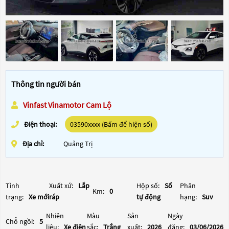
Thông tin người bán
Vinfast Vinamotor Cam Lộ
Điện thoại:
03590xxxx (Bấm để hiện số)
Địa chỉ:
Quảng Trị
Tình
Xuất xứ:
Lắp
Hộp số:
Số
Phân
Km:
0
trạng:
Xe mới
ráp
tự động
hạng:
Suv
Nhiên
Màu
Sản
Ngày
Chỗ ngồi:
5
liệu:
Xe điện
sắc:
Trắng
xuất:
2026
đăng:
03/06/2026