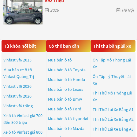
592 Triệu
2026
Hà Nội
Từ khóa nổi bật
Có thể bạn cần
Thi thử bằng lái xe
Vinfast vf6 2015
Mua bán ô tô
Ôn Tập Mô Phỏng Lái
Xe
Mua bán xe ô tô
Mua bán ô tô
Toyota
Vinfast Quảng Trị
Ôn Tập Lý Thuyết Lái
Mua bán ô tô
Honda
Xe
Vinfast vf6 2026
Mua bán ô tô
Lexus
Thi Thử Mô Phỏng Lái
Vinfast vf6 2026
Mua bán ô tô
Bmw
Xe
Vinfast vf6 trắng
Mua bán ô tô
Ford
Thi Thử Lái Xe Bằng A1
Xe ô tô Vinfast giá 700
Mua bán ô tô
Hyundai
Thi Thử Lái Xe Bằng A2
đến 800 triệu
Mua bán ô tô
Mazda
Thi Thử Lái Xe Bằng A3
Xe ô tô Vinfast giá 800